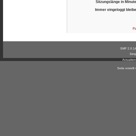
Sitzungslänge in Minut
Immer eingeloggt bleib
Pa
SMF 2.0.1
Simp
Actualis
Seite erstell