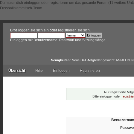
Du musst dich einloggen oder registrieren um das gesamte Forum (11 weitere Unt
Fussballstammtisch-Team.
Bitte
loggen sie sich ein
oder
registrieren sie sich
.
Einloggen mit Benutzername, Passwort und Sitzungslänge
Neuigkeiten:
Neue DFL-Mitglieder gesucht:
ANMELDEN
Übersicht
Hilfe
Einloggen
Registrieren
Warnung!
Nur registrierte Mitg
Bitte einloggen oder
registri
Einloggen
Benutzernam
Passwor