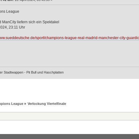
ons League
 ManCity liefern sich ein Spektakel
 2024, 23:11 Uhr
www.sueddeutsche.de/sport/champions-league-real-madrid-manchester-city-guardio
er Stadtwappen - Pit Bull und Haschplatten
mpions League
»
Verlockung Viertelfinale