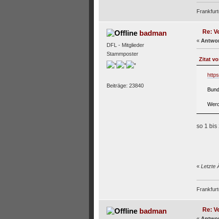
Frankfurt
Re: Ve
badman
«
Antwor
DFL - Mitglieder
Stammposter
Zitat v
http
Beiträge: 23840
Bund
Werd
so 1 bis 
«
Letzte 
Frankfurt
Re: Ve
badman
«
Antwor