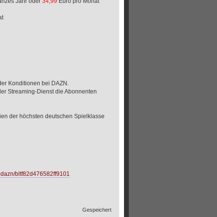
anzes Jahr oder
34,99
Euro pro Monat
at
der Konditionen bei DAZN.
der Streaming-Dienst die Abonnenten
ien der höchsten deutschen Spielklasse
y-dazn/bltf82d476582ff9101
Gespeichert