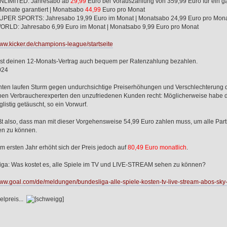
LIMITED: Jahresabo ab
29,99
Euro bei Vorauszahlung von 359,99 Euro für ein g
Monate garantiert | Monatsabo
44,99
Euro pro Monat
PER SPORTS: Jahresabo 19,99 Euro im Monat | Monatsabo 24,99 Euro pro Mon
RLD: Jahresabo 6,99 Euro im Monat | Monatsabo 9,99 Euro pro Monat
www.kicker.de/champions-league/startseite
st deinen 12-Monats-Vertrag auch bequem per Ratenzahlung bezahlen.
024
ten laufen Sturm gegen undurchsichtige Preiserhöhungen und Verschlechterung 
eben Verbraucherexperten den unzufriedenen Kunden recht: Möglicherweise habe 
glistig getäuscht, so ein Vorwurf.
t also, dass man mit dieser Vorgehensweise 54,99 Euro zahlen muss, um alle Part
en zu können.
 ersten Jahr erhöht sich der Preis jedoch auf
80,49 Euro monatlich
.
iga: Was kostet es, alle Spiele im TV und LIVE-STREAM sehen zu können?
www.goal.com/de/meldungen/bundesliga-alle-spiele-kosten-tv-live-stream-abos-sk
ielpreis...