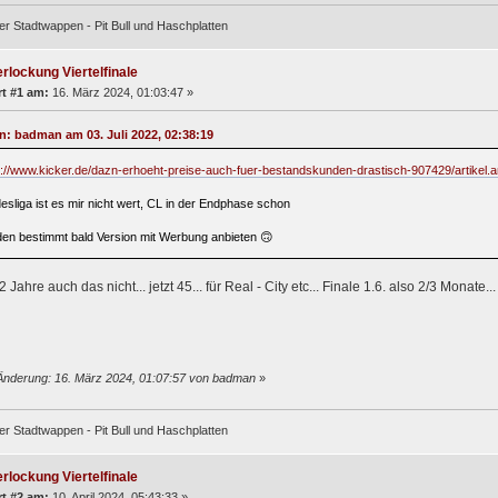
er Stadtwappen - Pit Bull und Haschplatten
rlockung Viertelfinale
t #1 am:
16. März 2024, 01:03:47 »
on: badman am 03. Juli 2022, 02:38:19
s://www.kicker.de/dazn-erhoeht-preise-auch-fuer-bestandskunden-drastisch-907429/artikel.
esliga ist es mir nicht wert, CL in der Endphase schon
en bestimmt bald Version mit Werbung anbieten 🙃
2 Jahre auch das nicht... jetzt 45... für Real - City etc... Finale 1.6. also 2/3 Monate...
Änderung: 16. März 2024, 01:07:57 von badman
»
er Stadtwappen - Pit Bull und Haschplatten
rlockung Viertelfinale
t #2 am:
10. April 2024, 05:43:33 »