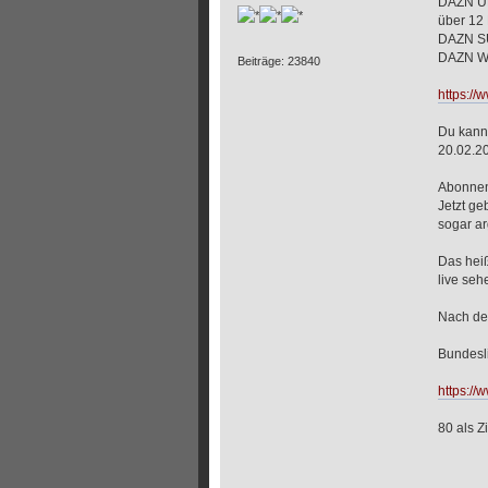
DAZN UN
über 12 
DAZN SU
DAZN WO
Beiträge: 23840
https://
Du kann
20.02.2
Abonnen
Jetzt g
sogar ar
Das heiß
live seh
Nach dem
Bundesl
https://
80 als Z