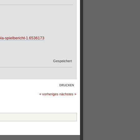
la-spielbericht-1.6536173
Gespeichert
DRUCKEN
« vorheriges
nächstes »