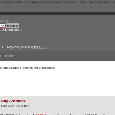
erforen) zu sehen. So verpasst du eine Menge anderer Themen. Viel Spaß, euer F
ie sich
.
d Sitzungslänge
DFL-Mitglieder gesucht:
ANMELDEN
Registrieren
mpions League
»
Verlockung Viertelfinale
 Viertelfinale (Gelesen 4270 mal)
kung Viertelfinale
 März 2024, 01:02:10 »