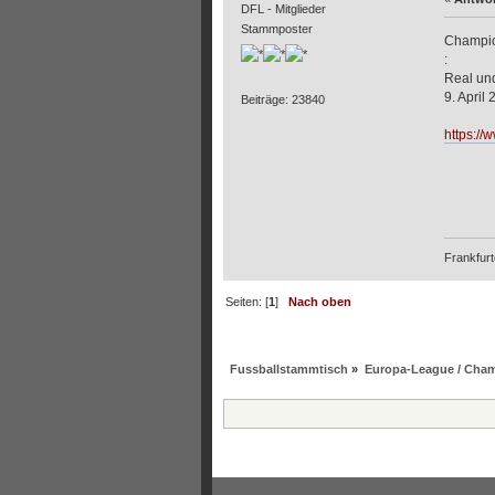
DFL - Mitglieder
Stammposter
Champi
:
Real und
9. April
Beiträge: 23840
https://
Frankfurt
Seiten: [
1
]
Nach oben
Fussballstammtisch
»
Europa-League / Cha