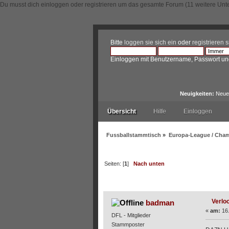
Du musst dich einloggen oder registrieren um das gesamte Forum (11 weitere Unt
Bitte
loggen sie sich ein
oder
registrieren s
Einloggen mit Benutzername, Passwort un
Neuigkeiten:
Neue 
Übersicht
Hilfe
Einloggen
Fussballstammtisch
»
Europa-League / Cha
Seiten: [
1
]
Nach unten
Autor
Thema: Verlockung
Verloc
badman
«
am:
16.
DFL - Mitglieder
Stammposter