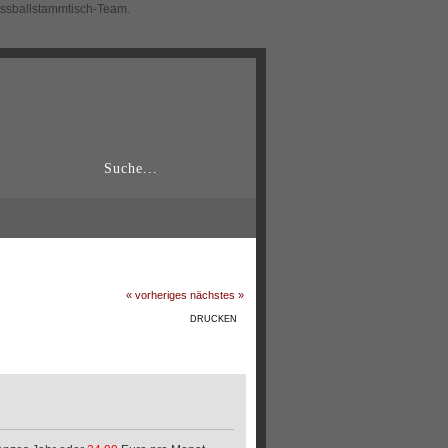
ussballstammtisch-Team.
« vorheriges
nächstes »
DRUCKEN